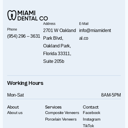
Address
E-Mail
Phone
2701 W Oakland
info@miamident
(954) 296 – 3631
Park Blvd,
al.co
Oakland Park,
Florida 33311,
Suite 205b
Working Hours
Mon-Sat
8AM-5PM
About
Services
Contact
About us
Composite Veneers
Facebook
Porcelain Veneers
Instagram
TikTok